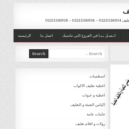
يف
– 01211116958
اتـصـل بـنـا في الفروع التي تناسبك
اتصل بنا
الرئيسيه
Search
for:
اسطمبات
اغطية تغليف الاكواب
اغطية و عبوات
اكياس التعبئة و التغليف
خامات عامة
رولات و افلام تغليف