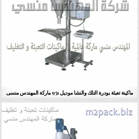
ماكينة تعبئة بودرة التلك والنشا موديل 951 ماركة المهندس منسى