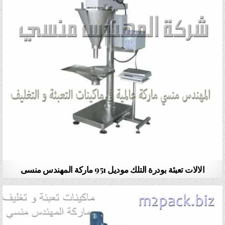
الالات تعبئة بودرة التلك موديل 951 ماركة المهندس منسى