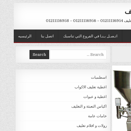
يف
– 01211116958
اتـصـل بـنـا في الفروع التي تناسبك
اتصل بنا
الرئيسيه
Search
for:
اسطمبات
اغطية تغليف الاكواب
اغطية و عبوات
اكياس التعبئة و التغليف
خامات عامة
رولات و افلام تغليف