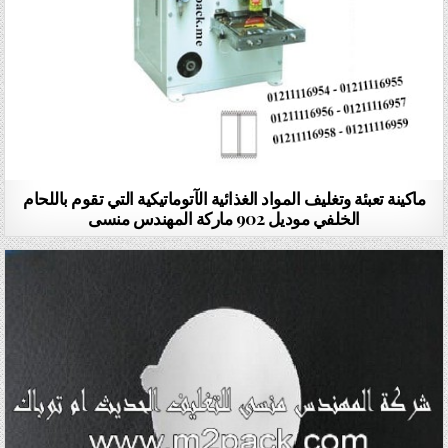
ماكينة تعبئة وتغليف المواد الغذائية الآتوماتيكية التي تقوم باللحام
الخلفي موديل 902 ماركة المهندس منسى