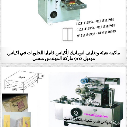
ماكينة تعبئة وتغليف اتوماتيك لأكياس فانيليا الحلويات في اكياس
موديل 902 ماركة المهندس منسى