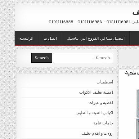
يف
– 01211116958
اتـصـل بـنـا في الفروع التي تناسبك
اتصل بنا
الرئيسيه
Search
for:
اسطمبات
اغطية تغليف الاكواب
اغطية و عبوات
اكياس التعبئة و التغليف
خامات عامة
رولات و افلام تغليف