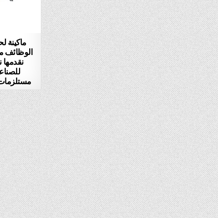
ماكينة لح
نقدمها 
للصناع
مستلزمات 