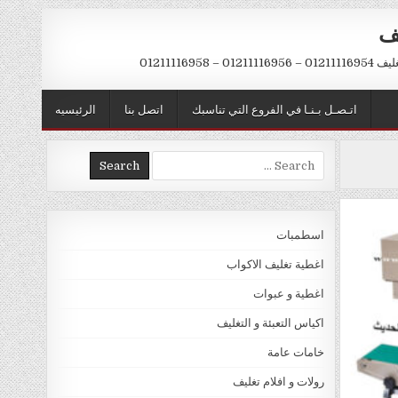
يف
– 01211116958
اتـصـل بـنـا في الفروع التي تناسبك
اتصل بنا
الرئيسيه
Search
for:
اسطمبات
اغطية تغليف الاكواب
اغطية و عبوات
اكياس التعبئة و التغليف
خامات عامة
رولات و افلام تغليف