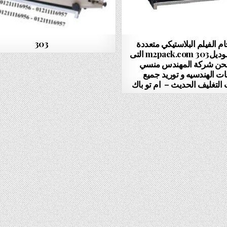
ام الفيلم البلاستيكي متعددة
303
الوظائف موديلm2pack.com 303 التى
نحن شركة المهندس منسي
ات الهندسيه و توريد جميع
التغليف الحديث – ام تو باك