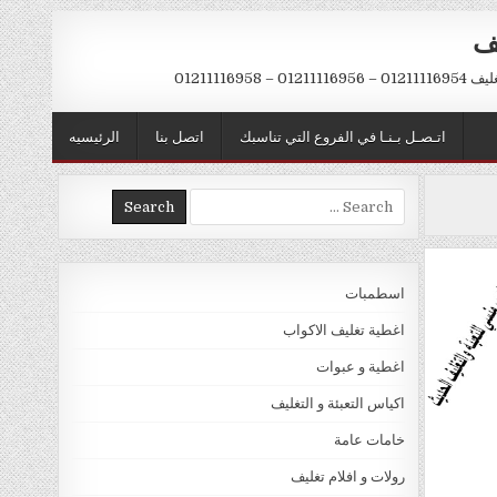
يف
– 01211116958
اتـصـل بـنـا في الفروع التي تناسبك
اتصل بنا
الرئيسيه
Search
for:
اسطمبات
اغطية تغليف الاكواب
اغطية و عبوات
اكياس التعبئة و التغليف
خامات عامة
رولات و افلام تغليف