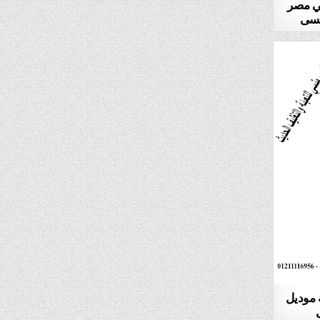
في مصر
ة موديل