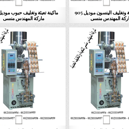
ماكينة تعبئة وتغليف الينسون موديل 905
ركة المهندس منسى
ماركة المهندس منسى