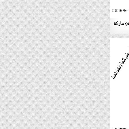
ماكينة تعبئة وتغليف سكر موديل 905 ماركة